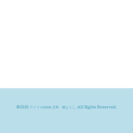
©2026
アトリエsora 主宰 林ようこ
. All Rights Reserved.