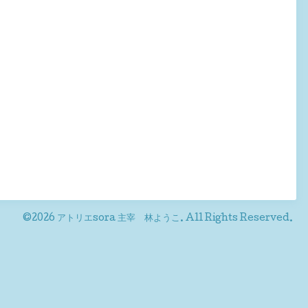
©2026
アトリエsora 主宰 林ようこ
. All Rights Reserved.