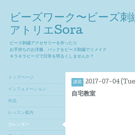
ビーズワーク〜ビーズ刺
アトリエSora
ビーズ刺繍アクセサリーを作ったり
お手持ちのお洋服、バックをビーズ刺繍でリメイク
キラキラビーズで日常を明るくしませんか？
トップページ
2017-07-04 (Tue
講習
インフォメーション
自宅教室
作品
レッスン案内
カレンダー