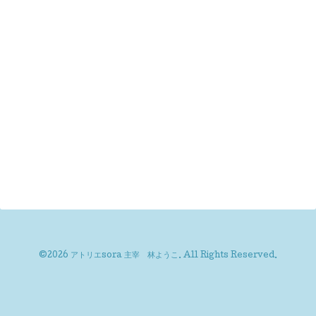
©2026
アトリエsora 主宰 林ようこ
. All Rights Reserved.