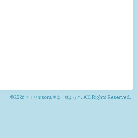
©2026
アトリエsora 主宰 林ようこ
. All Rights Reserved.