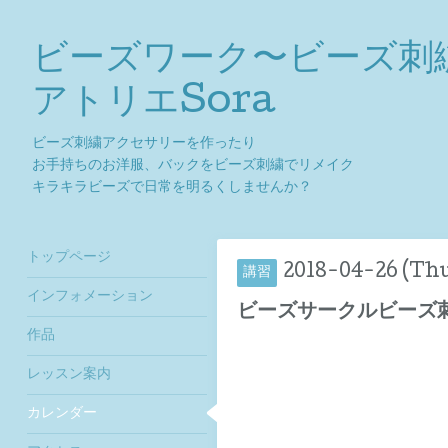
ビーズワーク〜ビーズ刺
アトリエSora
ビーズ刺繍アクセサリーを作ったり
お手持ちのお洋服、バックをビーズ刺繍でリメイク
キラキラビーズで日常を明るくしませんか？
トップページ
2018-04-26 (Thu
講習
インフォメーション
ビーズサークルビーズ
作品
レッスン案内
カレンダー