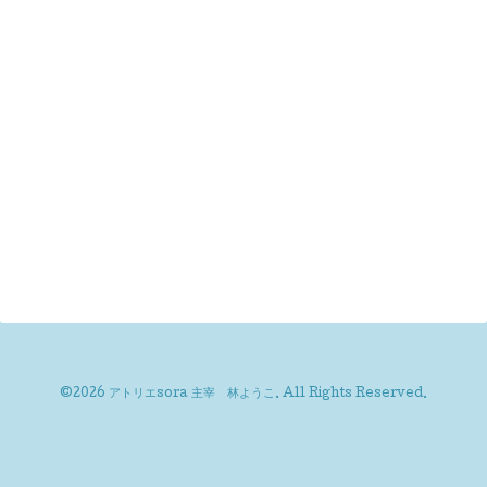
©2026
アトリエsora 主宰 林ようこ
. All Rights Reserved.