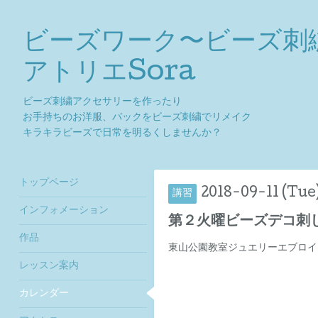
ビーズワーク〜ビーズ刺
アトリエSora
ビーズ刺繍アクセサリーを作ったり
お手持ちのお洋服、バックをビーズ刺繍でリメイク
キラキラビーズで日常を明るくしませんか？
トップページ
2018-09-11 (Tue
講習
インフォメーション
第２火曜ビーズデコ刺
作品
東山公園教室ジュエリーエブロイ
レッスン案内
カレンダー