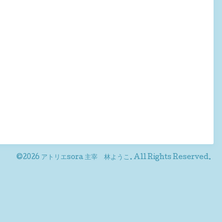
©2026
アトリエsora 主宰 林ようこ
. All Rights Reserved.