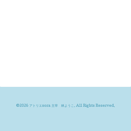
©2026
アトリエsora 主宰 林ようこ
. All Rights Reserved.