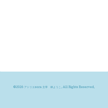
©2026
アトリエsora 主宰 林ようこ
. All Rights Reserved.