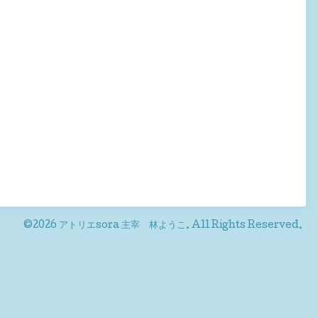
©2026
アトリエsora 主宰 林ようこ
. All Rights Reserved.