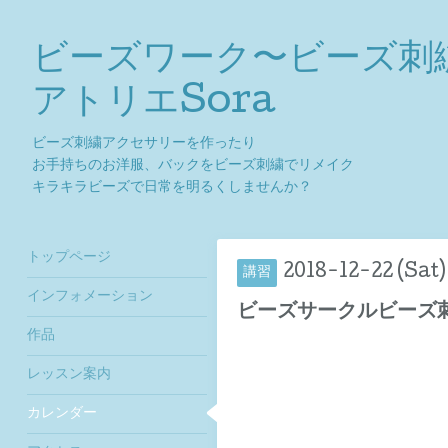
ビーズワーク〜ビーズ刺
アトリエSora
ビーズ刺繍アクセサリーを作ったり
お手持ちのお洋服、バックをビーズ刺繍でリメイク
キラキラビーズで日常を明るくしませんか？
トップページ
2018-12-22 (Sat)
講習
インフォメーション
ビーズサークルビーズ
作品
レッスン案内
カレンダー