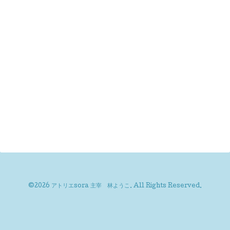
©2026
アトリエsora 主宰 林ようこ
. All Rights Reserved.