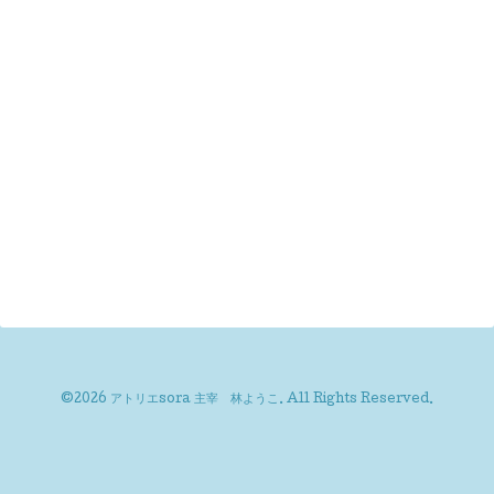
©2026
アトリエsora 主宰 林ようこ
. All Rights Reserved.