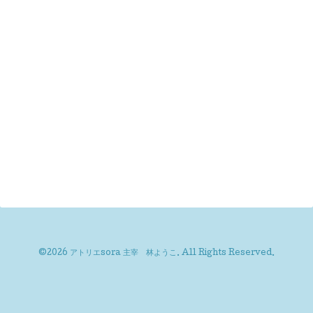
©2026
アトリエsora 主宰 林ようこ
. All Rights Reserved.