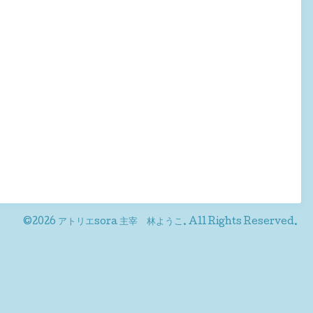
©2026
アトリエsora 主宰 林ようこ
. All Rights Reserved.