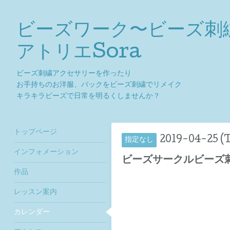
ビーズワーク〜ビーズ刺
アトリエSora
ビーズ刺繍アクセサリーを作ったり
お手持ちのお洋服、バックをビーズ刺繍でリメイク
キラキラビーズで日常を明るくしませんか？
トップページ
2019-04-25 (
指定なし
インフォメーション
ビーズサークルビーズ
作品
レッスン案内
カレンダー