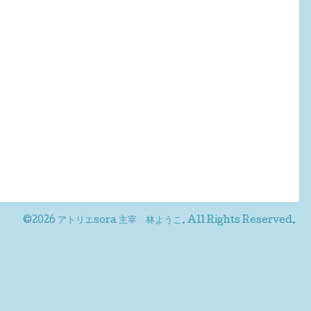
©2026
アトリエsora 主宰 林ようこ
. All Rights Reserved.