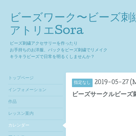
ビーズワーク〜ビーズ刺
アトリエSora
ビーズ刺繍アクセサリーを作ったり
お手持ちのお洋服、バックをビーズ刺繍でリメイク
キラキラビーズで日常を明るくしませんか？
トップページ
2019-05-27 (
指定なし
インフォメーション
ビーズサークルビーズ
作品
レッスン案内
カレンダー