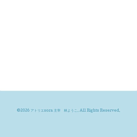
©2026
アトリエsora 主宰 林ようこ
. All Rights Reserved.