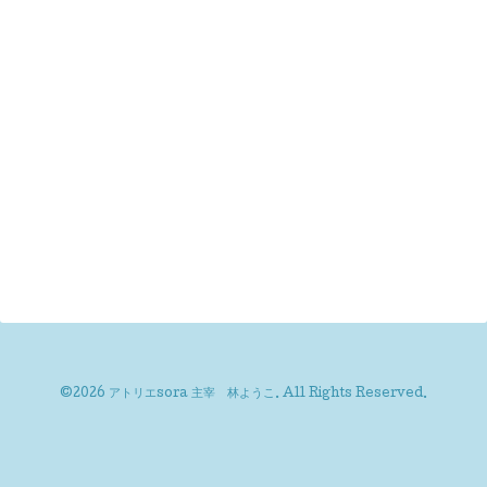
©2026
アトリエsora 主宰 林ようこ
. All Rights Reserved.