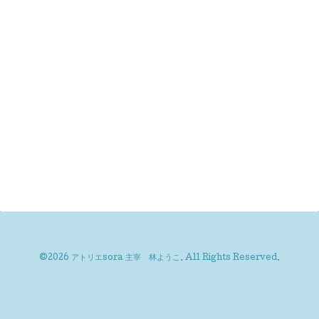
©2026
アトリエsora 主宰 林ようこ
. All Rights Reserved.