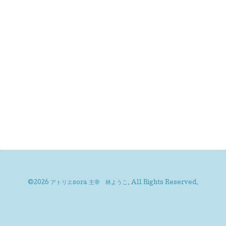
©2026
アトリエsora 主宰 林ようこ
. All Rights Reserved.