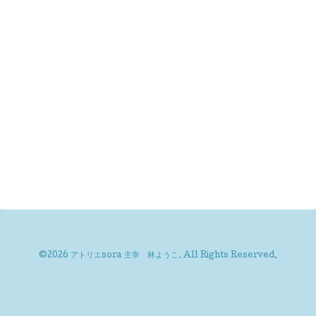
©2026
アトリエsora 主宰 林ようこ
. All Rights Reserved.