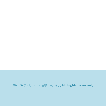
©2026
アトリエsora 主宰 林ようこ
. All Rights Reserved.