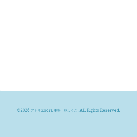
©2026
アトリエsora 主宰 林ようこ
. All Rights Reserved.