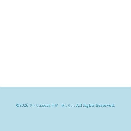
©2026
アトリエsora 主宰 林ようこ
. All Rights Reserved.