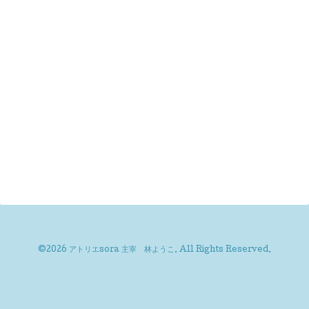
©2026
アトリエsora 主宰 林ようこ
. All Rights Reserved.