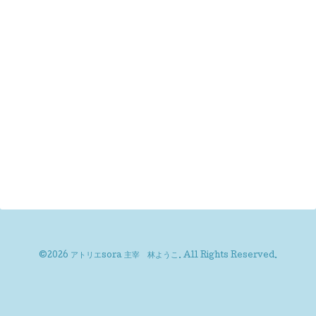
©2026
アトリエsora 主宰 林ようこ
. All Rights Reserved.