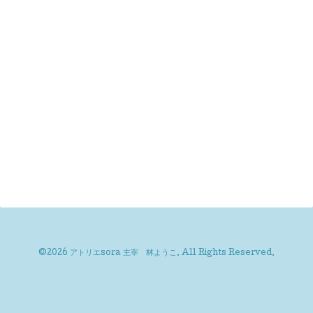
©2026
アトリエsora 主宰 林ようこ
. All Rights Reserved.