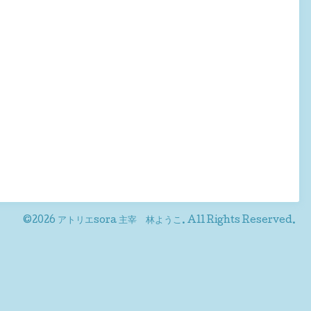
©2026
アトリエsora 主宰 林ようこ
. All Rights Reserved.