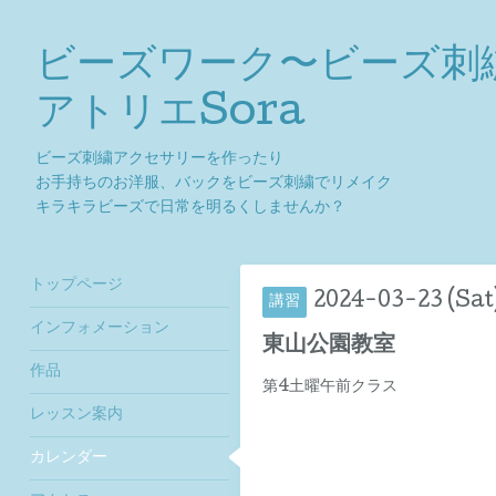
ビーズワーク〜ビーズ刺
アトリエSora
ビーズ刺繍アクセサリーを作ったり
お手持ちのお洋服、バックをビーズ刺繍でリメイク
キラキラビーズで日常を明るくしませんか？
トップページ
2024-03-23 (Sat
講習
インフォメーション
東山公園教室
作品
第4土曜午前クラス
レッスン案内
カレンダー