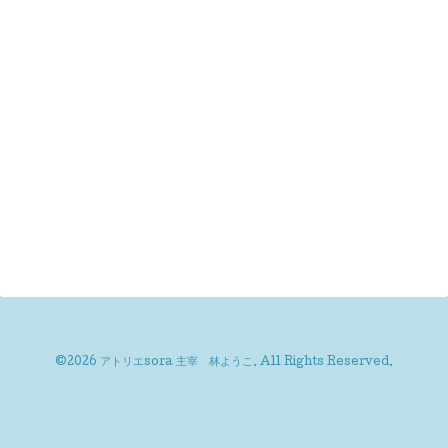
©2026
アトリエsora 主宰 林ようこ
. All Rights Reserved.